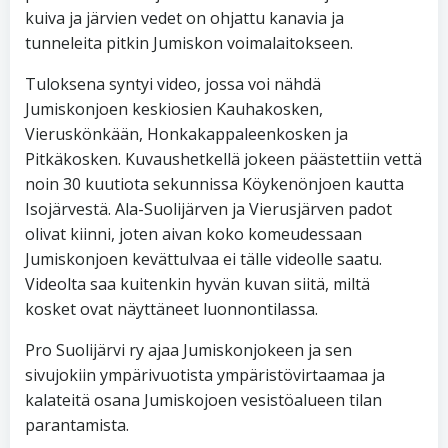
kuiva ja järvien vedet on ohjattu kanavia ja
tunneleita pitkin Jumiskon voimalaitokseen.
Tuloksena syntyi video, jossa voi nähdä
Jumiskonjoen keskiosien Kauhakosken,
Vieruskönkään, Honkakappaleenkosken ja
Pitkäkosken. Kuvaushetkellä jokeen päästettiin vettä
noin 30 kuutiota sekunnissa Köykenönjoen kautta
Isojärvestä. Ala-Suolijärven ja Vierusjärven padot
olivat kiinni, joten aivan koko komeudessaan
Jumiskonjoen kevättulvaa ei tälle videolle saatu.
Videolta saa kuitenkin hyvän kuvan siitä, miltä
kosket ovat näyttäneet luonnontilassa.
Pro Suolijärvi ry ajaa Jumiskonjokeen ja sen
sivujokiin ympärivuotista ympäristövirtaamaa ja
kalateitä osana Jumiskojoen vesistöalueen tilan
parantamista.