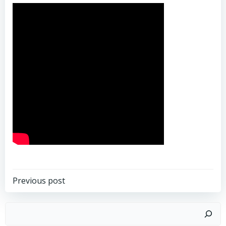
Post
Previous post
navigation
Search